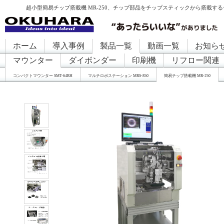
超小型簡易チップ搭載機 MR-250、チップ部品をチップスティックから搭載
ホーム
導入事例
製品一覧
動画一覧
お知ら
マウンター
ダイボンダー
印刷機
リフロー関連
コンパクトマウンター SMT-64RH
マルチロボステーション MRS-850
簡易チップ搭載機 MR-250