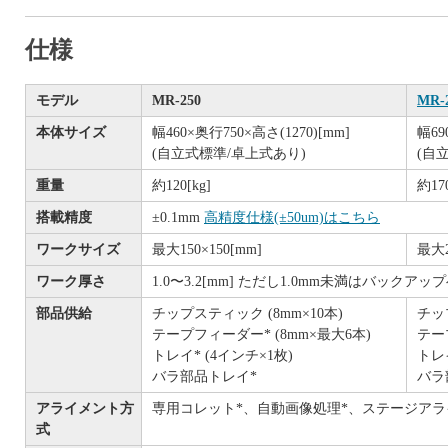
仕様
モデル
MR-250
MR-
本体サイズ
幅460×奥行750×高さ(1270)[mm]
幅69
(自立式標準/卓上式あり)
(自
重量
約120[kg]
約170
搭載精度
±0.1mm
高精度仕様(±50um)はこちら
ワークサイズ
最大150×150[mm]
最大2
ワーク厚さ
1.0〜3.2[mm] ただし1.0mm未満はバック
部品供給
チップスティック (8mm×10本)
チッ
テープフィーダー* (8mm×最大6本)
テー
トレイ* (4インチ×1枚)
トレイ
バラ部品トレイ*
バラ
アライメント方
専用コレット*、自動画像処理*、ステージアラ
式