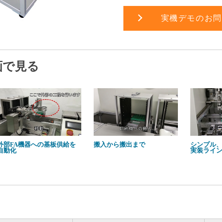
実機デモのお問
画で見る
外部FA機器への基板供給を
搬入から搬出まで
シンプル
自動化
実装ライ