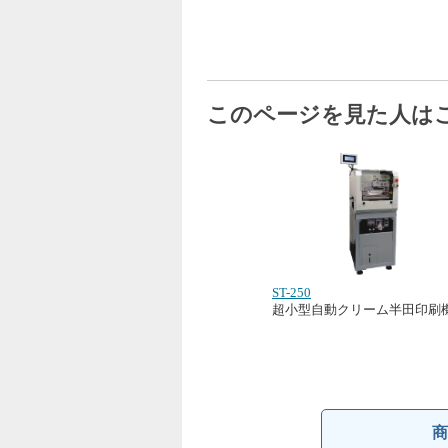
このページを見た人は
ST-250
超小型自動クリーム半田印刷
商