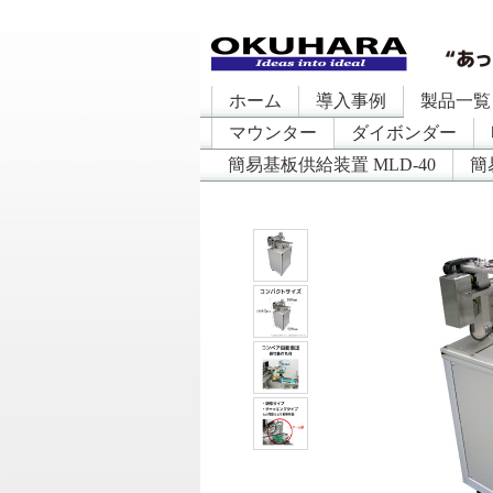
ホーム
導入事例
製品一覧
マウンター
ダイボンダー
簡易基板供給装置 MLD-40
簡