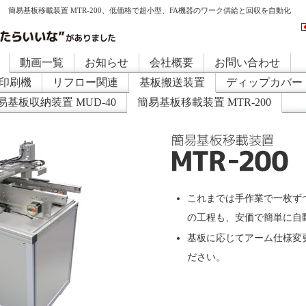
簡易基板移載装置 MTR-200、低価格で超小型、FA機器のワーク供給と回収を自動化
動画一覧
お知らせ
会社概要
お問い合わせ
印刷機
リフロー関連
基板搬送装置
ディップカバー
易基板収納装置 MUD-40
簡易基板移載装置 MTR-200
これまでは手作業で一枚ず
の工程も、安価で簡単に自
基板に応じてアーム仕様変
ださい。