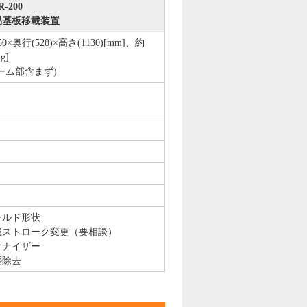
-200
易基板移載装置
50×奥行(528)×高さ(1130)[mm]、約
kg]
ーム部含まず)
ールド形状
載ストローク変更（要相談）
オナイザー
塵除去