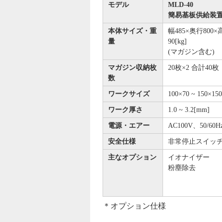
モデル
MLD-40
簡易基板供給装
本体サイズ・重
幅485×奥行800×高
量
90[kg]
(マガジン含む)
マガジン収納枚
20枚×2 合計40枚
数
ワークサイズ
100×70 ~ 150×15
ワーク厚さ
1.0 ~ 3.2[mm]
電源・エアー
AC100V、50/60Hz
安全仕様
非常停止スイッチ
主なオプション
イオナイザー
粉塵除去
＊オプション仕様