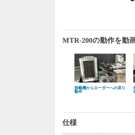
MTR-200の動作を動
移載機からローダーへの戻り
動作
仕様