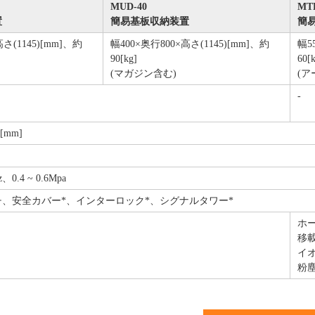
MUD-40
MTR
置
簡易基板収納装置
簡
さ(1145)[mm]、約
幅400×奥行800×高さ(1145)[mm]、約
幅5
90[kg]
60[
(マガジン含む)
(ア
-
0[mm]
、0.4 ~ 0.6Mpa
、安全カバー*、インターロック*、シグナルタワー*
ホ
移
イ
粉