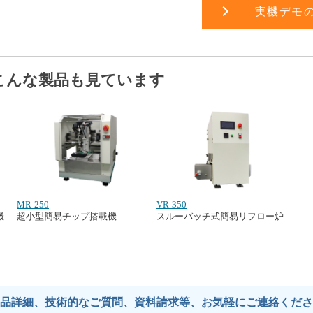
実機デモ
こんな製品も見ています
MR-250
VR-350
機
超小型簡易チップ搭載機
スルーバッチ式簡易リフロー炉
品詳細、技術的なご質問、資料請求等、お気軽にご連絡くださ